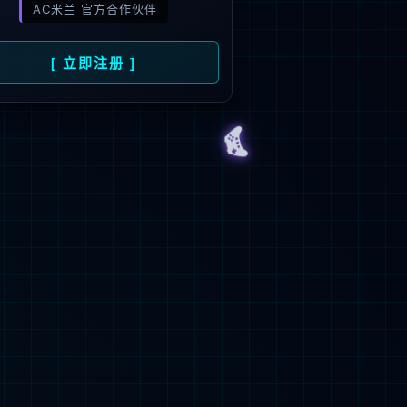
落后第四名的马竞6分，领先第六名的塞尔塔维戈5分。...
却因力道过轻，被敏锐的斯特拉斯堡前锋帕尼切利截断，...
逼近德甲前二
己的主场迎战赛前排名第15的沃尔夫斯堡队。斯图加...