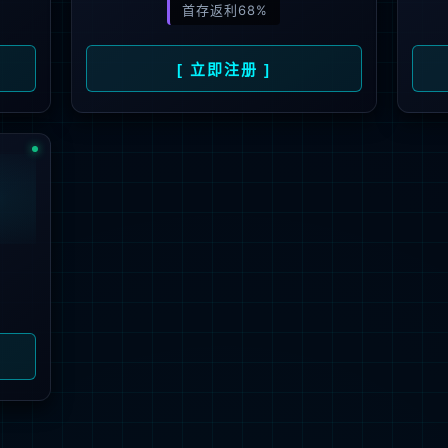
西甲26轮前瞻：皇家贝蒂斯对阵塞维利亚
皇家贝蒂斯在最近四轮联赛中拿到10分，状态出色，目前排名联赛第五，
西甲
2026.03.02
0
73
朗斯两轮狂丢5分！法甲黑马为何关键时刻刹车？
法甲第24轮，梅纳乌球场，比赛第18分钟。一次看似平常的后场回传，
法甲
2026.03.02
0
74
4-0,25岁德国悍将无敌双响炮，率队完胜沃尔夫斯堡，
赛前排名第4的斯图加特队迎来了德甲第24轮的较量，斯图加特此役坐镇自