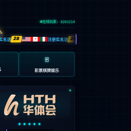
最新积分榜出炉
等队出战，这4场较量之后，意甲积分榜发生变化，我...
莫德里奇续写辉煌传奇
。尽管已步入职业生涯的晚期，他依然保持着出色的竞技...