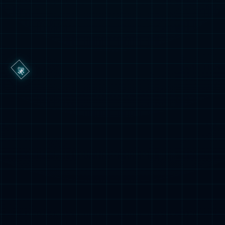
德甲
2026.03.02
0
78
英超-阿森纳1-1切尔西：曼城逼近，阿森纳慌了|前瞻
英超第28轮，第三阿斯顿维拉客场0-2负于垫底队狼队，基本已退出争冠序
英超
2026.03.02
0
86
周日022 法甲 马赛VS里昂，赛事解析预测
周日022法甲德比大戏直接炸场！马赛坐镇韦洛德罗姆球场，硬刚里昂，
法甲
2026.03.02
0
80