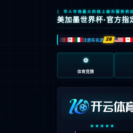
首页
nba
英超
意甲
法甲