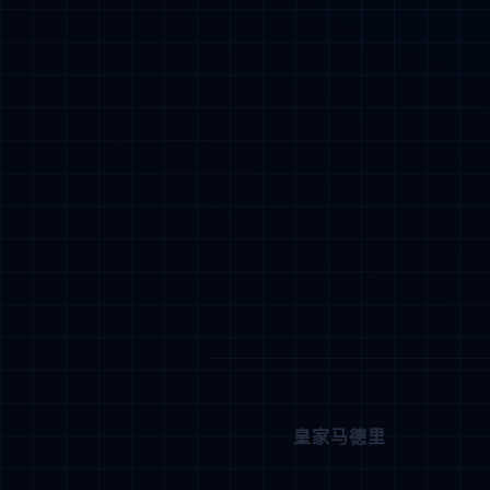
关于我们
常见问题
广告服务
免责声明
联
Powered By
Z-BlogPHP
Theme By
Copyright© 2022-2027 