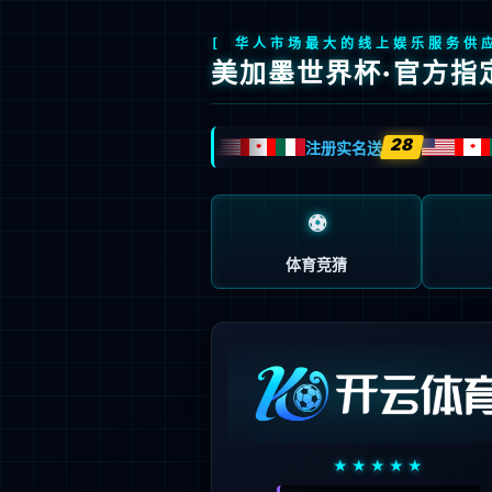
首页
意甲
正文
贝尔戈米：已锁
国米
2026.04.13
81
0
首页
nba
英超
意甲
法甲