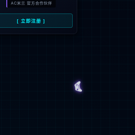
7月28日：皇马1.2亿签下19岁德甲过人王，维尼修斯离队倒计时？阿森纳已准备好天价合同
米兰重磅留人！迈尼昂与拉比奥成为球队关键，意甲冠军梦更近一步
6.3号：那块让樊振东在欧冠决赛连输六局、遭全网嘲笑废了的蝴蝶Z03胶皮
皇马新星引援：迪奥曼德转会协议即将敲定，西甲豪门再下一城！
曼联签霍尔恐需创纪录7000万高价！曝巨头欲买欧陆左闸，两人成候选
世界杯以最火爆的群殴方式落幕，西甲新赛季是否会迎来续集？
这么贵？TA曼联跟队：西汉姆为M费标价8000万英镑，尚未收到报价
曝勇士曾问价布朗被嫌弃 绿军：对勇士任何资产都无兴趣
实力。然
显著的优
姆巴佩离队反成利好，大巴黎击败阿森纳卫冕欧冠，奖金丰厚引关注
36.65km
一，过于
换人调整
热门文章
不理想。
会传闻也
1
4冠车企配10冠豪门！比亚迪正式成为曼城足球俱乐部官方合作伙伴