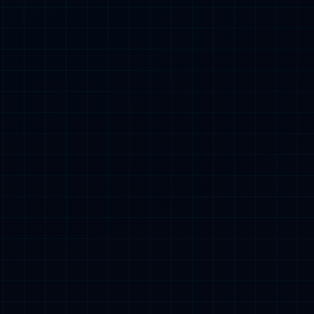
差价仅200万！火药味拉满！国米5800万解约金搅乱意甲中卫格局！
800
甲
实行三