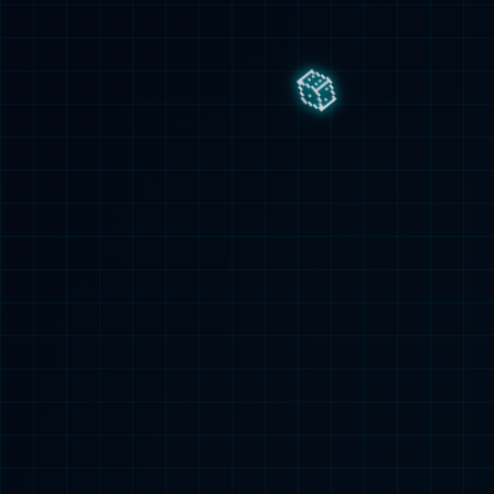
让他处于一种特殊的心理状
谈到国米的战术，贝尔戈米
战术的影响巨大。他在场上
个进球也显示了他们的实力
然而，尽管国米在积分榜上
压战术在面对更强的对手时
在高压战术下，国米的防线
是他们在接下来的比赛中能
在分析国米与米兰的德比时
到，国米在历史上的德比中
比中屡见不鲜。贝尔戈米的
将到来的德比战。
在接下来的比赛中，贝尔戈
沃能够及时做出战术调整，