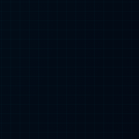
7月28日：皇马1.2亿签下19岁德甲过人王，维尼修斯离队倒计时？阿森纳已准备好天价合同
然充满悬
一日意甲动态深度解析：国米主力出售引资本注入，米兰射手买谁成焦点
16万捡宝！阿森纳瞄准1米96后防新星，低价囤天赋布局未来
免签截胡！曼联抢21.7万周薪欧冠中场，卡塞米罗替身来了
一日西甲动向：皇马巴萨争夺一个新人，西甲明星价值是真的高
悬念
标签列表
最新留言
米兰重磅留人！迈尼昂与拉比奥成为球队关键，意甲冠军梦更近一步
核心球
作者列表
admin
(412)