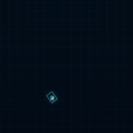
冲击时常掉链子。斯图加特目前势头正盛，大概率会在主场利
用高压逼抢制造机会，预测斯图加特能拿下一场大胜，主场全
取三分。
周日025 维戈塞尔塔 VS 皇家奥维耶多 塞尔塔主场作战能力不
错，进攻端也有一定保障。奥维耶多作为客队，整体实力和状
态可能稍逊一筹。从基本面来看，主队占据一定优势，只要正
常发挥，塞尔塔有望在主场拿下比赛，争取宝贵的三分，看好
主胜打出。
周日027 科莫 VS 国际米兰 国米实力明显高出一档，虽然科莫
主场作战，但面对强队防守压力会很大。国米控制比赛节奏能
力强，只要不轻敌，客场拿分问题不大。考虑到科莫可能会死
守，国米未必能大胜，但赢面还是很大的，看好客队取胜。
本文转载自互联网，如有侵权，联系删除