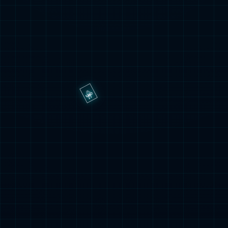
当然，最重要的还是结果。在这一点上，卡里克做得非常出
色。在英超联赛中，曼联在12场比赛里取得8胜2平2负的战
绩。自1月17日以来，26个积分是同期联赛最佳战绩（尽管曼
城在丢分方面少一分）。虽然不能断言如果卡里克从赛季初就
开始执教，曼联是否一定能争冠，但这种上升势头确实令人印
象深刻。
塞内·拉门斯
曼联门将
“卡里克那种极其清晰解释和传达意图的能力，是最先让我印
象深刻的地方。他不会给我们制造巨大困难或让我们感到困
惑。有时候教练会设计过于复杂的战术，导致部分球员无法融
入比赛，大家都难以达到同一水准。从他执教的第一场比赛
起，我们就清楚他想要什么。教练没有给我们布置最艰巨的任
务，但同时又给了我们展现特长的机会。防守端最重要的是不