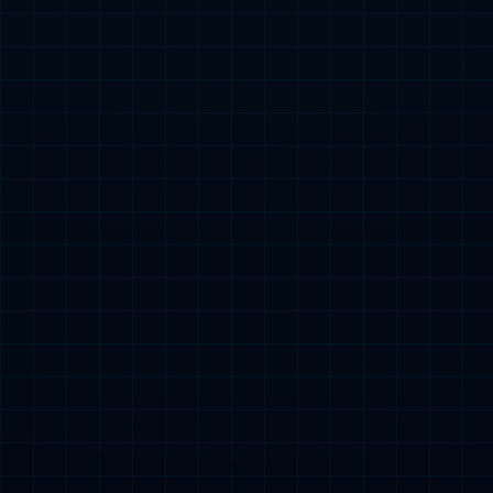
丢球，而我们的进攻球员有能力决定比赛走向。也许这正是目
前效果最好的原因。”
曼联何必再次推倒重来呢？是的，卡里克身后没有漫长的主教
练生涯和满屋的奖杯。但更重要的是，卡里克找到了与球员的
共同语言，并且拿出了亮眼的成绩。再去追逐响亮的名号？曼
联已经拥有过传奇的范加尔和穆里尼奥——但他们并未能复制
弗格森爵士的成功之路。被热炒的滕哈赫和阿莫林亦是如此。
今年夏天，曼联在转会市场上又将面临繁重任务。至少在中场
位置，随着卡塞米罗的离队，球队必须进行重建。既然如此，
为什么不把这个过程托付给卡里克呢？给他引进三四名得力新
援、一个完整的季前备战期以及一份长期合同。
更何况在不久前的过去，曼联有过信任前球员（索尔斯克亚）
的经验。是的，挪威人未能率队赢得奖杯，但球队曾获得英超
第三和第二名，并且闯进过欧联杯决赛和欧冠四分之一决赛。