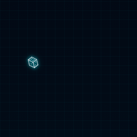
了他在蓝黑军团的首粒头球。这是恰尔汗奥卢国米生涯首次单
场直接参与3粒进球（2球1助攻）。
自2021年加盟以来，恰尔汗奥卢已为国米出场212次，打进50
粒正式比赛进球，其中右脚47球、左脚2球、头球1球，正式达
成国米生涯50球里程碑。
消息来源：数据记录
3 - 苏契奇替补造3球：为国米效力必须时刻准备
国米在两球落后情况下完成逆转，替补出场的苏契奇贡献2助
攻1进球，赛后成为焦点人物。
苏契奇表示："两球落后不容易，但我们展现了斗志。更衣室
的中场调整要保密。"他同时强调："我为国米效力，必须时刻
准备帮助球队。"