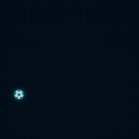
消息来源：赛后采访
4 - 尤文将在未来几天会面莱万，愿提供600万欧年薪
据记者斯基拉报道，尤文图斯将在未来几天与莱万多夫斯基会
面探讨免签条件，愿意为其开出年薪600万欧元的一年合同。
莱万与巴萨的合同今夏到期，此前已有消息称续约尚未完全敲
定。
此外，尤文与核心前锋弗拉霍维奇的续约谈判已完全停滞，双
方确认在5月前不会进行新谈判。弗拉霍维奇合同2026年6月底
截止，仅剩两个多月，已有欧洲俱乐部闻风而动展开接触。
消息来源：斯基拉
5 - 他就是皮尔洛第二的
意杯半决赛次回合，国米主场3-2击败科莫。其中恰尔汗奥卢