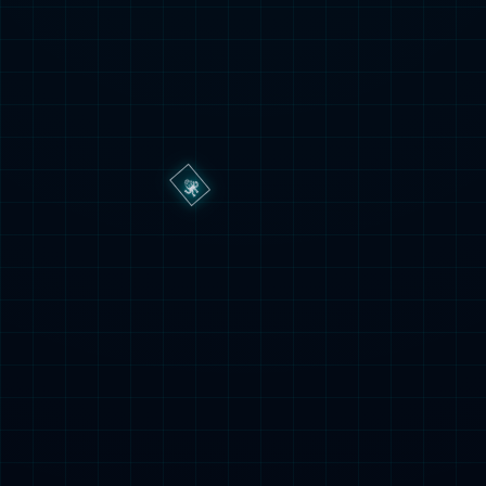
6.3号：那块让樊振东在欧冠决赛连
输六局、遭全网嘲笑废了的蝴蝶Z03
胶皮
2026.08.02
0
17
姆巴佩离队反成利好，大巴黎击败阿
森纳卫冕欧冠，奖金丰厚引关注
2026.07.29
0
21
皇马告别赛！34岁队长卡瓦哈尔辞
别：欧冠三连冠核心阵容已全数离开
2026.07.24
0
26
阿森纳冠军大巡游时间确定！欧冠决
赛成终极考验